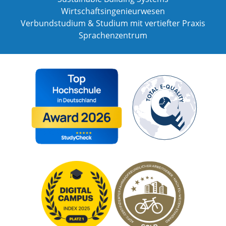
Wirtschaftsingenieurwesen
Verbundstudium & Studium mit vertiefter Praxis
Sprachenzentrum