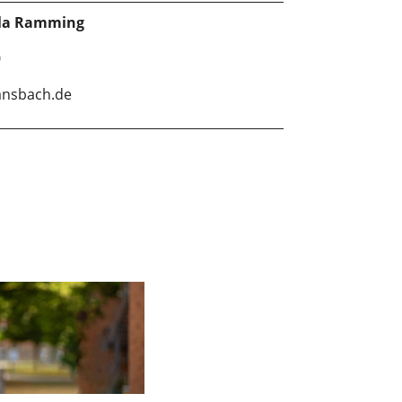
ela Ramming
0
ansbach.de