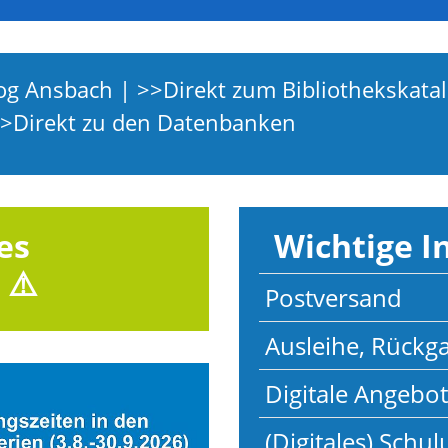
log Ansbach
| >>
Direkt zum Bibliothekskat
>>
Direkt zu den Datenbanken
es
Wichtige I
 ⚠️
Postversand
Ausleihe, Rück
Digitale Angebo
(Digitales) Schu