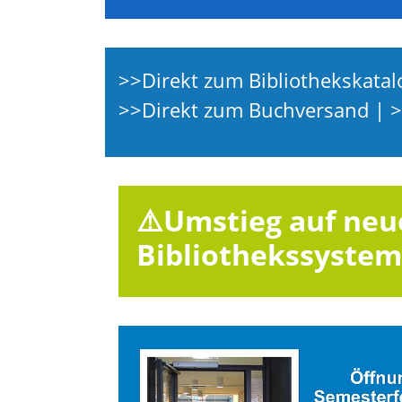
>>Direkt zum Bibliothekskata
>>Direkt zum Buchversand
| 
⚠️Umstieg auf neu
Bibliothekssystem