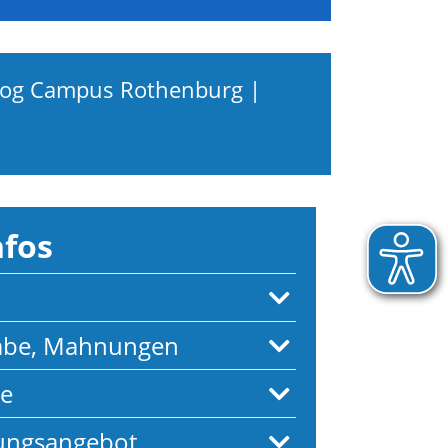
alog Campus Rothenburg
|
nfos
gabe, Mahnungen
te
lungsangebot