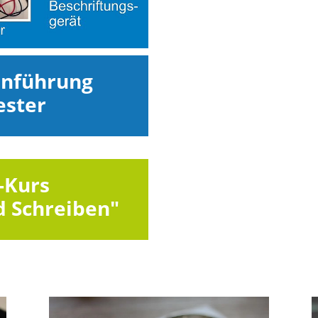
inführung
ester
-Kurs
d Schreiben"