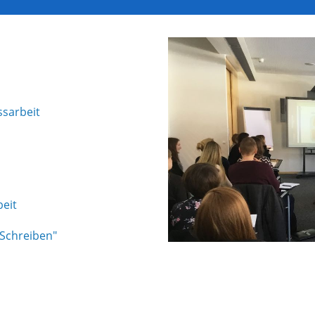
ssarbeit
beit
Schreiben"