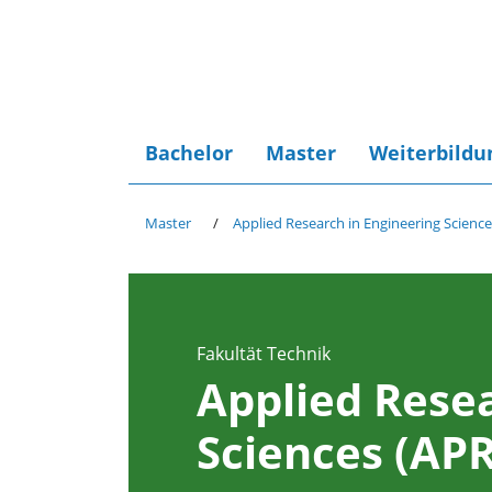
Bachelor
Master
Weiterbildu
Master
Applied Research in Engineering Science
Fakultät Technik
Applied Resea
Sciences (APR