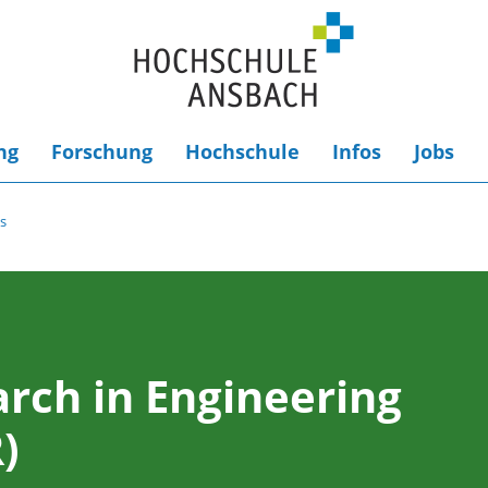
ng
Forschung
Hochschule
Infos
Jobs
s
rch in Engineering
)