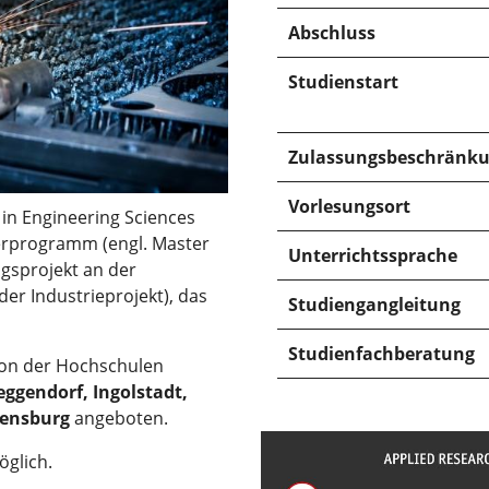
Abschluss
Studienstart
Zulassungsbeschränk
Vorlesungsort
in Engineering Sciences
terprogramm (engl. Master
Unterrichtssprache
ngsprojekt an der
r Industrieprojekt), das
Studiengangleitung
Studienfachberatung
ion der Hochschulen
ggendorf, Ingolstadt,
ensburg
angeboten.
öglich.