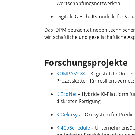
Wertschöpfungsnetzwerken
Digitale Geschäftsmodelle für Valu
Das IDPM betrachtet neben technischen
wirtschaftliche und gesellschaftliche As
Forschungsprojekte
KOMPASS-X4
– KI-gestützte Orche
Prozessketten für resilient-vernet
KIEcoNet
– Hybride KI-Plattform f
diskreten Fertigung
KIOekoSys
– Ökosystem für Predict
KI4CoSchedule
– Unternehmensübe