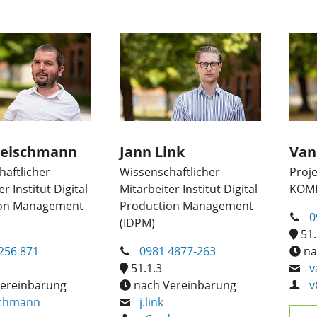
Fleischmann
Jann Link
Van
aftlicher
Wissenschaftlicher
Proj
r Institut Digital
Mitarbeiter Institut Digital
KOMP
ion Management
Production Management
0
(IDPM)
51.
256 871
0981 4877-263
na
51.1.3
v
ereinbarung
nach Vereinbarung
v
ischmann
j.link