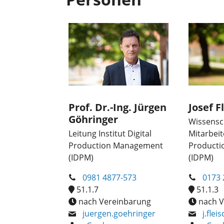
Prof. Dr.-Ing. Jürgen
Josef 
Göhringer
Wissensch
Leitung Institut Digital
Mitarbeite
Production Management
Product
(IDPM)
(IDPM)
0981 4877-573
0173 
51.1.7
51.1.3
nach Vereinbarung
nach V
juergen.goehringer
j.fle