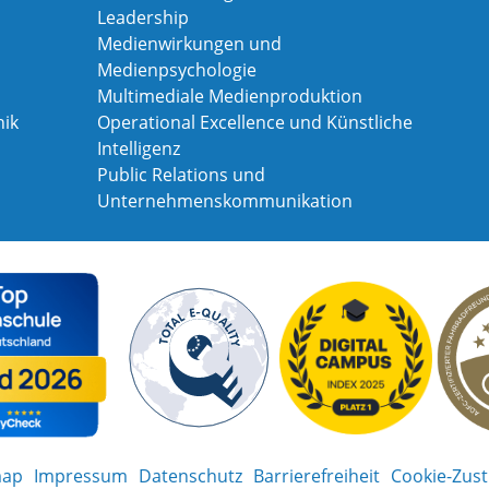
Leadership
Medienwirkungen und
Medienpsychologie
Multimediale Medienproduktion
ik
Operational Excellence und Künstliche
Intelligenz
Public Relations und
Unternehmenskommunikation
map
Impressum
Datenschutz
Barrierefreiheit
Cookie-Zus