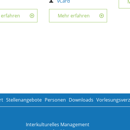
d
vCard
M
 erfahren
Mehr erfahren
rt
Stellenangebote
Personen
Downloads
Vorlesungsverz
Interkulturelles Management