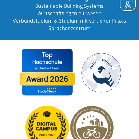
Sustainable Building Systems
Wirtschaftsingenieurwesen
Verbundstudium & Studium mit vertiefter Praxis
Sprachenzentrum