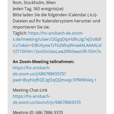
Rom, Stockholm, Wien
Jeden Tag, 365 ereignis(se)
Bitte laden Sie die folgenden iCalendar (.ics)-
Dateien auf Ihr Kalendersystem herunter und
importieren Sie sie.
Täglich:
https://hs-ansbach-de.zoom-
x.de/meeting/u5wrcOGgqDIpHdRczIg7xjOo8df1vglPj4
icsToken=DBUKyxw7zT62MSqWnwAALAAAALvBktj_Vr5
YZ710VXm13so5SrGexLaw2fifA5iwoUfh7Om7om_X8
An Zoom-Meeting teilnehmen:
https://hs-ansbach-
de.zoom.us/j/68678869370?
pwd=BvyhIqfKQCzgDqQQmvqjc3FfWMiskq.1
Meeting-Chat-Link
https://hs-ansbach-
de.zoom.us/launch/jc/68678869370
Meeting-ID: 686 7886 9370