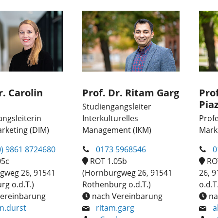
r. Carolin
Prof. Dr. Ritam Garg
Pro
Pia
Studiengangsleiter
ngsleiterin
Interkulturelles
Profe
arketing (DIM)
Management (IKM)
Mark
0) 9861 8724680
0173 5968546
0
05c
ROT 1.05b
ROT
gweg 26, 91541
(Hornburgweg 26, 91541
26, 
g o.d.T.)
Rothenburg o.d.T.)
o.d.T
ereinbarung
nach Vereinbarung
na
in.durst
ritam.garg
a