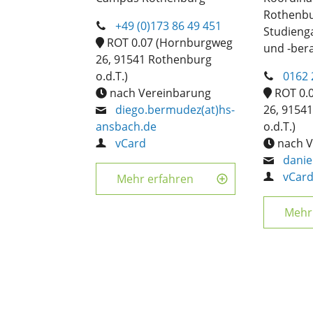
Rothenbu
+49 (0)173 86 49 451
Studieng
ROT 0.07 (Hornburgweg
und -ber
26, 91541 Rothenburg
o.d.T.)
0162 
nach Vereinbarung
ROT 0.
diego.bermudez(at)hs-
26, 9154
ansbach.de
o.d.T.)
vCard
nach V
danie
vCar
Mehr erfahren
Mehr