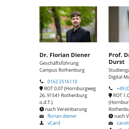
Dr. Florian Diener
Prof. D
Durst
Geschäftsführung
Campus Rothenburg
Studienga
Digital M
0162 2516110
ROT 0.07 (Hornburgweg
+49 (
26, 91541 Rothenburg
ROT 1.
o.d.T.)
(Hornbur
nach Vereinbarung
Rothenbur
florian.diener
nach V
vCard
carol