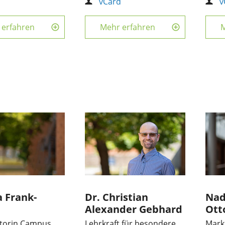
d
vCard
v
 erfahren
Mehr erfahren
M
a Frank-
Dr. Christian
Nad
Alexander Gebhard
Ott
torin Campus
Lehrkraft für besondere
Mark