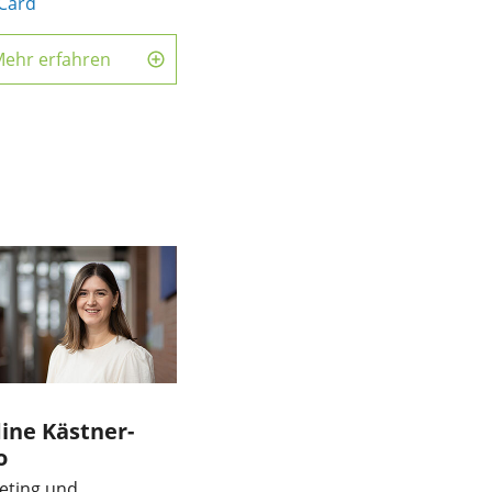
Card
ehr erfahren
ine Kästner-
o
eting und