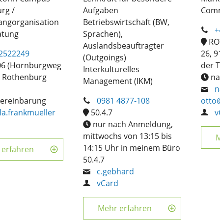
rg /
Aufgaben
Comm
angorganisation
Betriebswirtschaft (BW,
+
atung
Sprachen),
ROT
Auslandsbeauftragter
2522249
26, 
(Outgoings)
06 (Hornburgweg
der 
Interkulturelles
1 Rothenburg
na
Management (IKM)
n
ereinbarung
0981 4877-108
otto
la.frankmueller
50.4.7
v
d
nur nach Anmeldung,
mittwochs von 13:15 bis
M
14:15 Uhr in meinem Büro
 erfahren
50.4.7
c.gebhard
vCard
Mehr erfahren