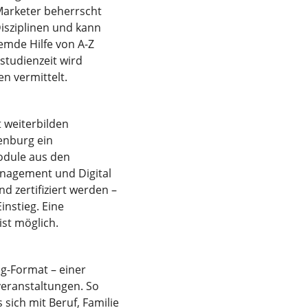
 Marketer beherrscht
Disziplinen und kann
emde Hilfe von A-Z
studienzeit wird
n vermittelt.
lt weiterbilden
enburg ein
odule aus den
anagement und Digital
d zertifiziert werden –
instieg. Eine
st möglich.
g-Format – einer
eranstaltungen. So
 sich mit Beruf, Familie