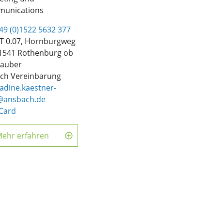
unications
49 (0)1522 5632 377
 0.07, Hornburgweg
91541 Rothenburg ob
Tauber
ch Vereinbarung
adine.kaestner-
@ansbach.de
Card
ehr erfahren