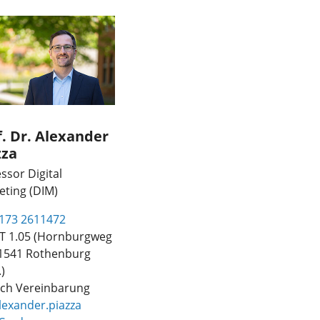
f. Dr. Alexander
zza
ssor Digital
eting (DIM)
173 2611472
 1.05 (Hornburgweg
91541 Rothenburg
.)
ch Vereinbarung
lexander.piazza