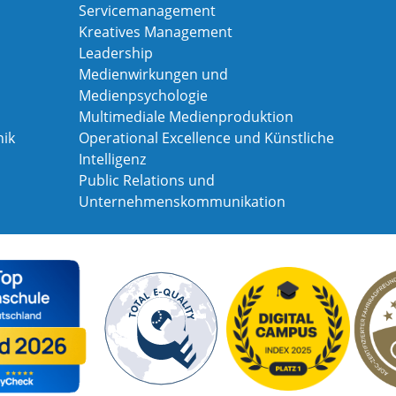
Servicemanagement
Kreatives Management
Leadership
Medienwirkungen und
Medienpsychologie
Multimediale Medienproduktion
ik
Operational Excellence und Künstliche
Intelligenz
Public Relations und
Unternehmenskommunikation