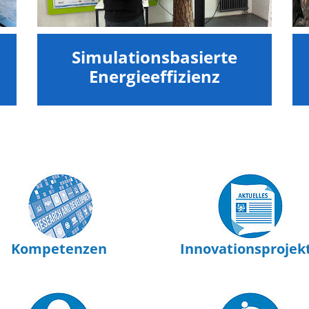
Simulationsbasierte
Energieeffizienz
Kompetenzen
Innovationsprojek