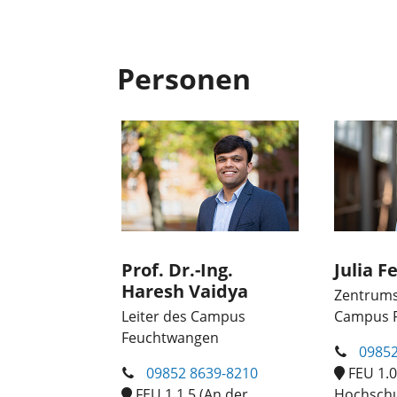
Personen
Prof. Dr.-Ing.
Julia F
Haresh Vaidya
Zentrums
Leiter des Campus
Campus 
Feuchtwangen
09852
09852 8639-8210
FEU 1.0
FEU 1.1.5 (An der
Hochschu