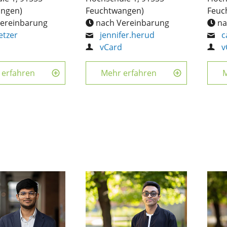
ngen)
Feuchtwangen)
Feuc
ereinbarung
nach Vereinbarung
na
fetzer
jennifer.herud
c
d
vCard
v
 erfahren
Mehr erfahren
M