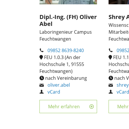
Dipl.-Ing. (FH) Oliver
Shrey 
Abel
Wissensch
Laboringenieur Campus
Mitarbei
Feuchtwangen
Feuchtw
09852 8639-8240
09852
FEU 1.0.3 (An der
FEU 1.1
Hochschule 1, 91555
Hochschu
Feuchtwangen)
Feuchtw
nach Vereinbarung
nach V
oliver.abel
shrey
vCard
vCar
Mehr erfahren
Mehr