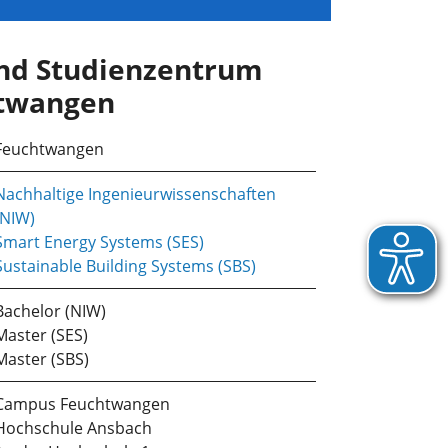
und Studienzentrum
twangen
Feuchtwangen
Nachhaltige Ingenieurwissenschaften
(NIW)
Smart Energy Systems (SES)
Sustainable Building Systems (SBS)
Bachelor (NIW)
Master (SES)
Master (SBS)
Campus Feuchtwangen
Hochschule Ansbach