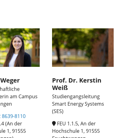
 Weger
Prof. Dr. Kerstin
Weiß
haftliche
terin am Campus
Studiengangsleitung
angen
Smart Energy Systems
(SES)
 8639-8110
.4 (An der
FEU 1.1.5, An der
le 1, 91555
Hochschule 1, 91555