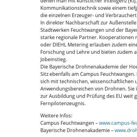
denen man mit künstlicher Intelligenz (KI)
Kommunikationstechnik sowie einem tiefg
die einzelnen Erzeuger- und Verbraucher
In direkter Nachbarschaft zur Außenstelle
Stadtwerken Feuchtwangen und der Baye
starke regionale Partner. Kooperationen
oder DIEHL Metering erlauben zudem ein
Forschung und Lehre und bieten zudem at
Jobeinstieg.
Die Bayerische Drohnenakademie der Hoc
Sitz ebenfalls am Campus Feuchtwangen. In
sich mit technischen, wissenschaftlichen 
Anwendungsbereichen von Drohnen. Sie is
zur Ausbildung und Prüfung des EU weit g
Fernpilotenzeugnis.
Weitere Infos:
Campus Feuchtwangen –
www.campus-fe
Bayerische Drohnenakademie –
www.droh