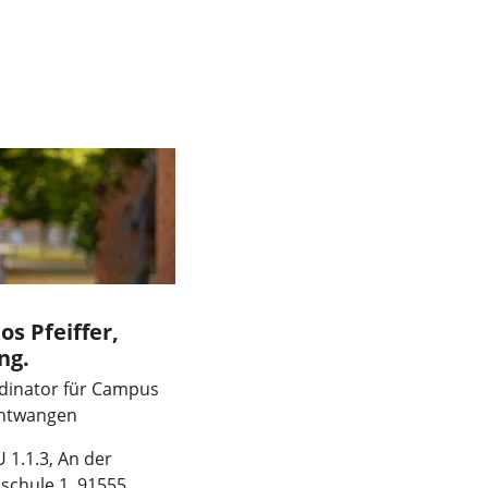
os Pfeiffer,
ng.
dinator für Campus
htwangen
 1.1.3, An der
schule 1, 91555