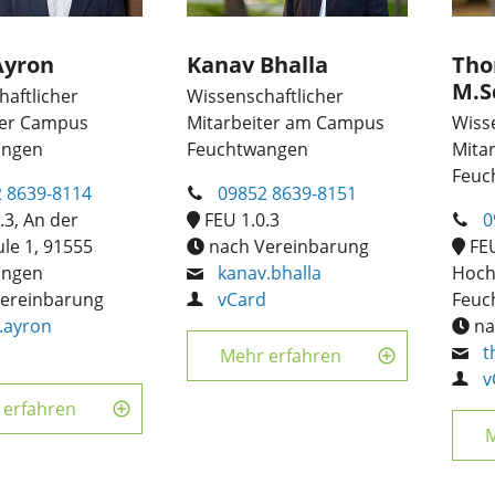
Ayron
Kanav Bhalla
Tho
M.Sc
aftlicher
Wissenschaftlicher
ter Campus
Mitarbeiter am Campus
Wiss
angen
Feuchtwangen
Mita
Feuc
 8639-8114
09852 8639-8151
.3, An der
FEU 1.0.3
0
le 1, 91555
nach Vereinbarung
FEU
angen
kanav.bhalla
Hoch
ereinbarung
vCard
Feuc
.ayron
na
d
t
Mehr erfahren
v
 erfahren
M