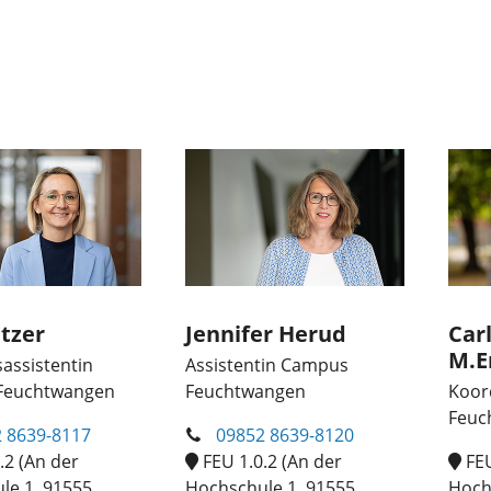
etzer
Jennifer Herud
Carl
M.E
assistentin
Assistentin Campus
Feuchtwangen
Feuchtwangen
Koor
Feuc
 8639-8117
09852 8639-8120
.2 (An der
FEU 1.0.2 (An der
FEU
le 1, 91555
Hochschule 1, 91555
Hoch