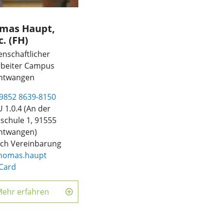
mas Haupt,
. (FH)
enschaftlicher
rbeiter Campus
htwangen
9852 8639-8150
 1.0.4 (An der
schule 1, 91555
htwangen)
ch Vereinbarung
homas.haupt
Card
ehr erfahren