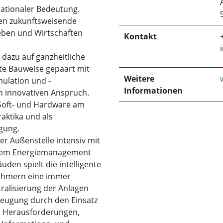
nationaler Bedeutung.
den zukunftsweisende
ben und Wirtschaften
Kontakt
dazu auf ganzheitliche
nte Bauweise gepaart mit
Weitere
ulation und -
Informationen
n innovativen Anspruch.
Soft- und Hardware am
ktika und als
gung.
er Außenstelle intensiv mit
d dem Energiemanagement
den spielt die intelligente
nehmern eine immer
ralisierung der Anlagen
rzeugung durch den Einsatz
e Herausforderungen,