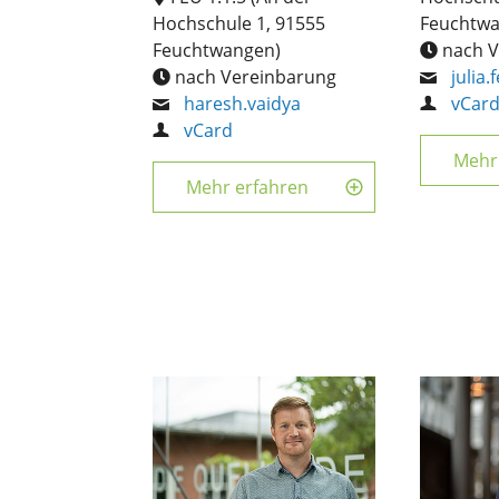
Hochschule 1, 91555
Feuchtwa
Feuchtwangen)
nach V
nach Vereinbarung
julia.
haresh.vaidya
vCar
vCard
Mehr
Mehr erfahren