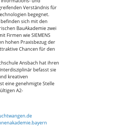
, Informations- und
reifenden Verständnis für
technologien begegnet.
 befinden sich mit den
rischen BauAkademie zwei
 mit Firmen wie SIEMENS
en hohen Praxisbezug der
traktive Chancen für den
hschule Ansbach hat ihren
terdisziplinär befasst sie
und kreativen
t eine genehmigte Stelle
ültigen A2-
uchtwangen.de
nenakademie.bayern