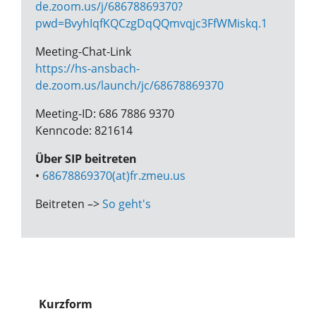
de.zoom.us/j/68678869370?
pwd=BvyhIqfKQCzgDqQQmvqjc3FfWMiskq.1
Meeting-Chat-Link
https://hs-ansbach-
de.zoom.us/launch/jc/68678869370
Meeting-ID: 686 7886 9370
Kenncode: 821614
Über SIP beitreten
•
68678869370(at)fr.zmeu.us
Beitreten –>
So geht's
Kurzform