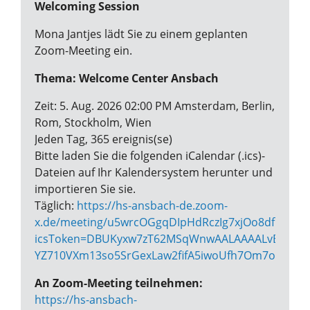
Welcoming Session
Mona Jantjes lädt Sie zu einem geplanten
Zoom-Meeting ein.
Thema: Welcome Center Ansbach
Zeit: 5. Aug. 2026 02:00 PM Amsterdam, Berlin,
Rom, Stockholm, Wien
Jeden Tag, 365 ereignis(se)
Bitte laden Sie die folgenden iCalendar (.ics)-
Dateien auf Ihr Kalendersystem herunter und
importieren Sie sie.
Täglich:
https://hs-ansbach-de.zoom-
x.de/meeting/u5wrcOGgqDIpHdRczIg7xjOo8df1vglPj4
icsToken=DBUKyxw7zT62MSqWnwAALAAAALvBktj_Vr5
YZ710VXm13so5SrGexLaw2fifA5iwoUfh7Om7om_X8
An Zoom-Meeting teilnehmen:
https://hs-ansbach-