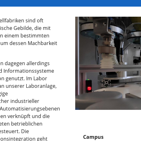
lfabriken sind oft
sche Gebilde, die mit
d in einem bestimmten
 um dessen Machbarkeit
 dagegen allerdings
d Informationssysteme
n genutzt. Im Labor
an unserer Laboranlage,
gige
er industrieller
n Automatisierungsebenen
len verknüpft und die
ten betrieblichen
steuert. Die
Campus
ionsintegration geht