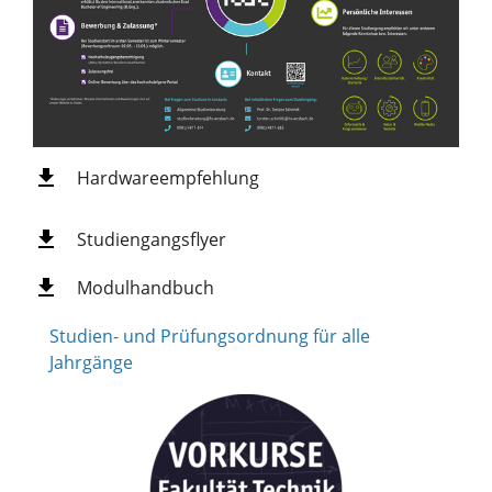
Hardwareempfehlung
Studiengangsflyer
Modulhandbuch
Studien- und Prüfungsordnung für alle
Jahrgänge