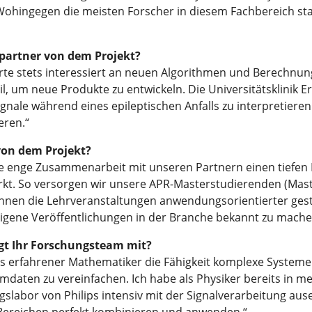
 Wohingegen die meisten Forscher in diesem Fachbereich st
spartner von dem Projekt?
erte stets interessiert an neuen Algorithmen und Berechnu
l, um neue Produkte zu entwickeln. Die Universitätsklinik 
ignale während eines epileptischen Anfalls zu interpretier
eren.“
von dem Projekt?
e enge Zusammenarbeit mit unseren Partnern einen tiefen Ei
. So versorgen wir unsere APR-Masterstudierenden (Maste
nnen die Lehrveranstaltungen anwendungsorientierter gesta
eigene Veröffentlichungen in der Branche bekannt zu mache
t Ihr Forschungsteam mit?
 als erfahrener Mathematiker die Fähigkeit komplexe Systeme
daten zu vereinfachen. Ich habe als Physiker bereits in me
abor von Philips intensiv mit der Signalverarbeitung ause