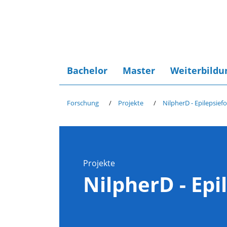
Bachelor
Master
Weiterbildu
Forschung
Projekte
NilpherD - Epilepsief
Projekte
NilpherD - Ep