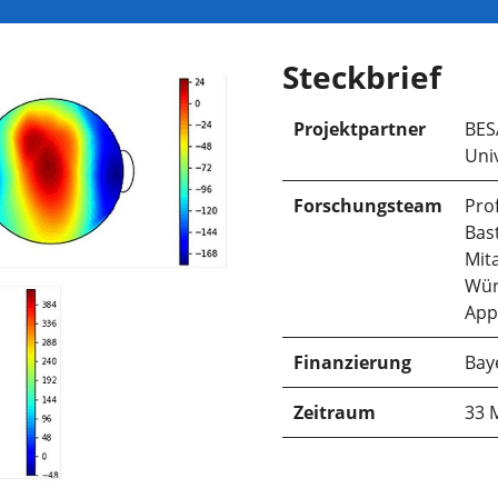
Steckbrief
Projektpartner
BES
Uni
Forschungsteam
Prof
Bast
Mit
Wür
App
Finanzierung
Bay
Zeitraum
33 