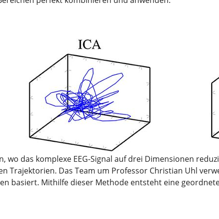
Bereichen perfekt kombinieren und anwenden.“
 wo das komplexe EEG-Signal auf drei Dimensionen reduzier
n Trajektorien. Das Team um Professor Christian Uhl verw
n basiert. Mithilfe dieser Methode entsteht eine geordnete T