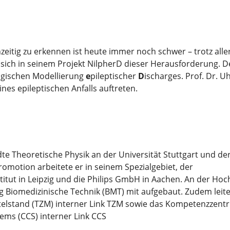
zeitig zu erkennen ist heute immer noch schwer – trotz aller
t sich in seinem Projekt NilpherD dieser Herausforderung. D
ogischen Modellierung
e
pileptischer
D
ischarges. Prof. Dr. 
es epileptischen Anfalls auftreten.
dte Theoretische Physik an der Universität Stuttgart und de
romotion arbeitete er in seinem Spezialgebiet, der
titut in Leipzig und die Philips GmbH in Aachen. An der Ho
g Biomedizinische Technik (BMT) mit aufgebaut. Zudem leite
telstand (TZM) interner Link TZM sowie das Kompetenzzent
tems (CCS) interner Link CCS