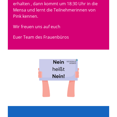
erhalten , dann kommt um 18:30 Uhr in die
Mensa und lernt die Teilnehmerinnen von
Pink kennen.
Wir freuen uns auf euch
Euer Team des Frauenbüros