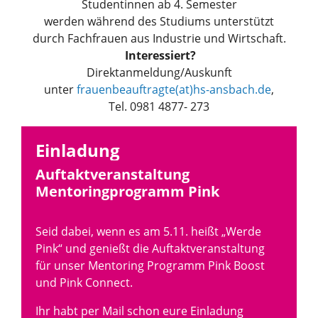
Studentinnen ab 4. Semester
werden während des Studiums unterstützt
durch Fachfrauen aus Industrie und Wirtschaft.
Interessiert?
Direktanmeldung/Auskunft
unter
frauenbeauftragte(at)hs-ansbach.de
,
Tel. 0981 4877- 273
Einladung
Auftaktveranstaltung
Mentoringprogramm Pink
Seid dabei, wenn es am 5.11. heißt „Werde
Pink“ und genießt die Auftaktveranstaltung
für unser Mentoring Programm Pink Boost
und Pink Connect.
Ihr habt per Mail schon eure Einladung