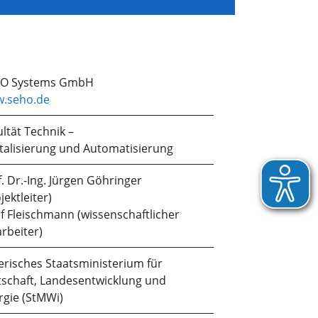
O Systems GmbH
.seho.de
ltät Technik –
italisierung und Automatisierung
. Dr.-Ing. Jürgen Göhringer
jektleiter)
ef Fleischmann (wissenschaftlicher
rbeiter)
erisches Staatsministerium für
tschaft, Landesentwicklung und
rgie (StMWi)