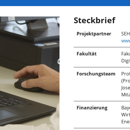
Steckbrief
Projektpartner
SEH
www
Fakultät
Faku
Dig
Forschungsteam
Prof
(Pro
Jos
Mita
Finanzierung
Bay
Wir
Ene