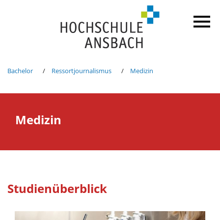
Bachelor
Ressortjournalismus
Medizin
Medizin
Studienüberblick