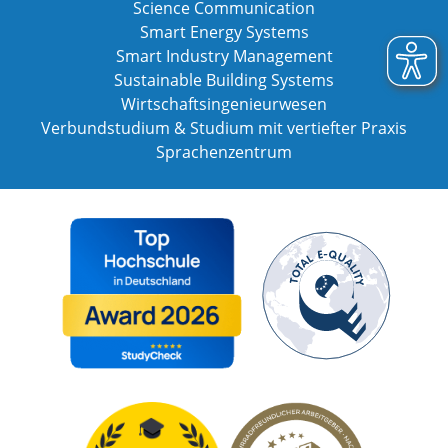
Science Communication
Smart Energy Systems
Smart Industry Management
Sustainable Building Systems
Wirtschaftsingenieurwesen
Verbundstudium & Studium mit vertiefter Praxis
Sprachenzentrum