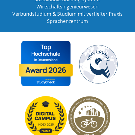
Wirtschaftsingenieurwesen
Verbundstudium & Studium mit vertiefter Praxis
Sprachenzentrum