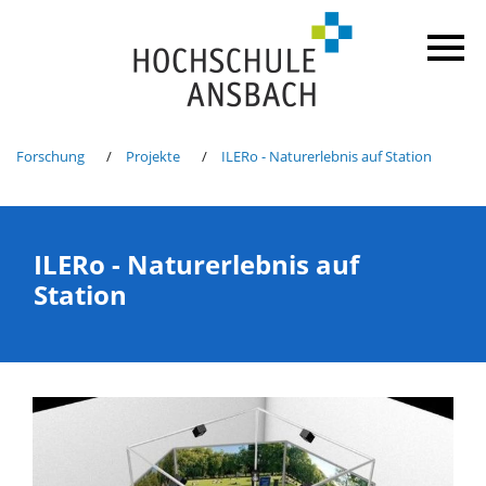
Forschung
Projekte
ILERo - Naturerlebnis auf Station
ILERo - Naturerlebnis auf
Station