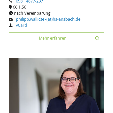
0981 4877-237
66.1.56
nach Vereinbarung
philipp.walliczek(at)hs-ansbach.de
vCard
Mehr erfahren