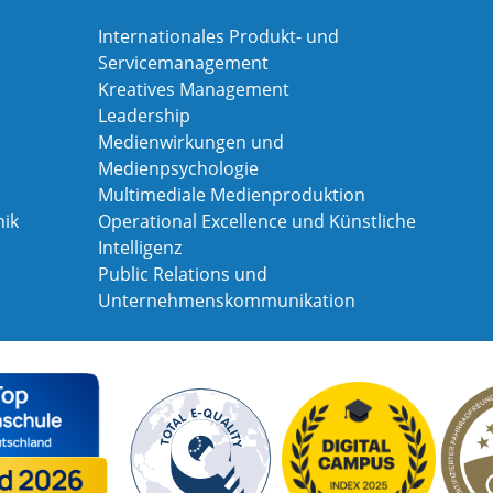
Internationales Produkt- und
Servicemanagement
Kreatives Management
Leadership
Medienwirkungen und
Medienpsychologie
Multimediale Medienproduktion
ik
Operational Excellence und Künstliche
Intelligenz
Public Relations und
Unternehmenskommunikation