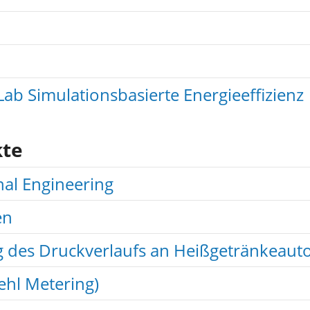
Lab Simulationsbasierte Energieeffizienz
kte
nal Engineering
en
 des Druckverlaufs an Heißgetränkeautom
ehl Metering)