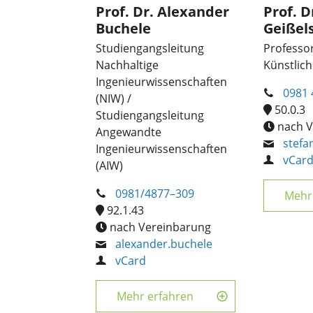
Prof. Dr. Alexander
Prof. D
Buchele
Geißel
Studiengangsleitung
Professo
Nachhaltige
Künstliche
Ingenieurwissenschaften
0981 
(NIW) /
50.0.3
Studiengangsleitung
nach V
Angewandte
stefa
Ingenieurwissenschaften
vCar
(AIW)
0981/4877–309
Mehr
92.1.43
nach Vereinbarung
alexander.buchele
vCard
Mehr erfahren