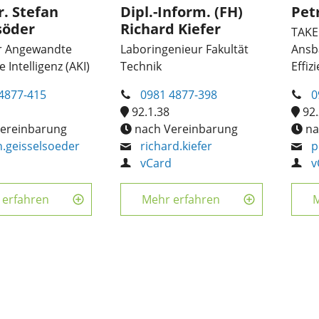
r. Stefan
Dipl.-Inform. (FH)
Pet
söder
Richard Kiefer
TAKE
r Angewandte
Laboringenieur Fakultät
Ansb
 Intelligenz (AKI)
Technik
Effiz
4877-415
0981 4877-398
0
92.1.38
92.
ereinbarung
nach Vereinbarung
na
n.geisselsoeder
richard.kiefer
p
d
vCard
v
 erfahren
Mehr erfahren
M