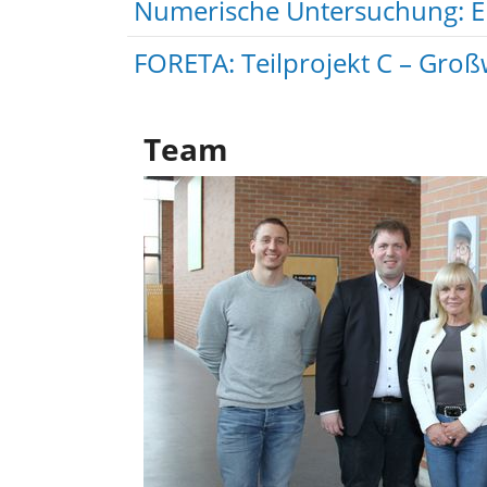
Numerische Untersuchung: ERL
FORETA: Teilprojekt C – Gro
Team