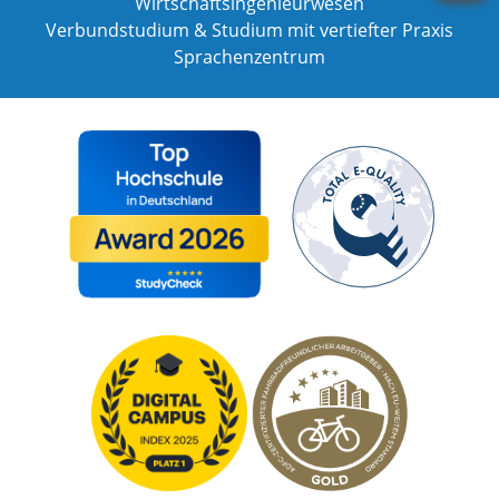
Wirtschaftsingenieurwesen
Verbundstudium & Studium mit vertiefter Praxis
Sprachenzentrum