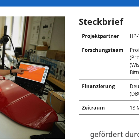
Steckbrief
Projektpartner
HP-
Forschungsteam
Prof
(Pro
(Wi
Bitt
Finanzierung
Deu
(DB
Zeitraum
18 