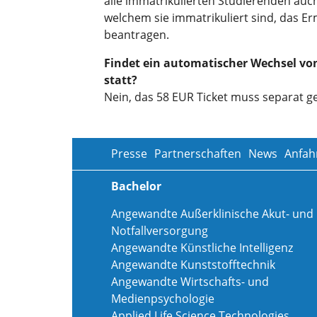
alle immatrikulierten Studierenden auch
welchem sie immatrikuliert sind, das E
beantragen.
Findet ein automatischer Wechsel vo
statt?
Nein, das 58 EUR Ticket muss separat g
Presse
Partnerschaften
News
Anfah
Bachelor
Angewandte Außerklinische Akut- und
Notfallversorgung
Angewandte Künstliche Intelligenz
Angewandte Kunststofftechnik
Angewandte Wirtschafts- und
Medienpsychologie
Applied Life Science Technologies