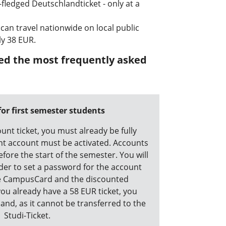
y-fledged Deutschlandticket - only at a
 can travel nationwide on local public
ly 38 EUR.
ed the most frequently asked
for first semester students
unt ticket, you must already be fully
nt account must be activated. Accounts
fore the start of the semester. You will
der to set a password for the account
he CampusCard and the discounted
you already have a 58 EUR ticket, you
and, as it cannot be transferred to the
Studi-Ticket.