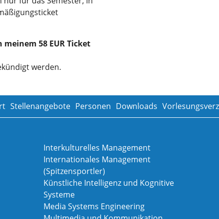
 nur für das Semester, in
rmäßigungsticket
n meinem 58 EUR Ticket
ekündigt werden.
rt
Stellenangebote
Personen
Downloads
Vorlesungsverz
Interkulturelles Management
Internationales Management
(Spitzensportler)
Künstliche Intelligenz und Kognitive
Systeme
Media Systems Engineering
Multimedia und Kommunikation