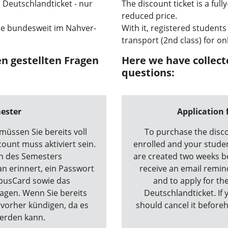
es Deutschlandticket - nur
The discount ticket is a full
reduced price.
e bundesweit im Nah­ver­
With it, registered students
transport (2nd class) for on
en gestellten Fragen
Here we have collect
questions:
mester
Application 
üssen Sie bereits voll
To purchase the disco
ount muss aktiviert sein.
enrolled and your stude
n des Semesters
are created two weeks be
an erinnert, ein Passwort
receive an email remin
mpusCard sowie das
and to apply for t
agen. Wenn Sie bereits
Deutschlandticket. If 
s vorher kündigen, da es
should cancel it beforeh
werden kann.