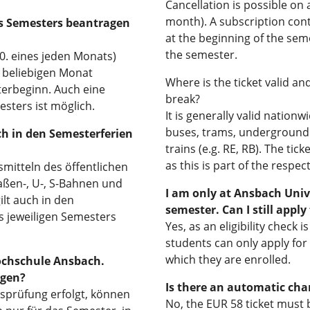
Cancellation is possible on 
month). A subscription cont
s Semesters beantragen
at the beginning of the seme
the semester.
0. eines jeden Monats)
 beliebigen Monat
Where is the ticket valid an
erbeginn. Auch eine
break?
ters ist möglich.
It is generally valid nationw
buses, trams, underground 
ch in den Semesterferien
trains (e.g. RE, RB). The tic
as this is part of the respe
rsmitteln des öffentlichen
aßen-, U-, S-Bahnen und
I am only at Ansbach Unive
ilt auch in den
semester. Can I still apply 
s jeweiligen Semesters
Yes, as an eligibility check 
students can only apply for 
which they are enrolled.
Hochschule Ansbach.
agen?
Is there an automatic cha
gsprüfung erfolgt, können
No, the EUR 58 ticket must 