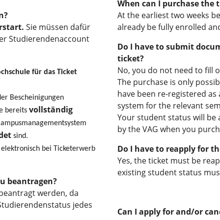
When can I purchase the t
n?
At the earliest two weeks b
rstart.
Sie müssen dafür
already be fully enrolled a
 der Studierendenaccount
Do I have to submit docum
ticket?
No, you do not need to fill 
hschule für das Ticket
The purchase is only possib
have been re-registered a
oder Bescheinigungen
system for the relevant sem
vollständig
e bereits
Your student status will be 
m Campusmanagementsystem
by the VAG when you purcha
det
sind.
Do I have to reapply for t
 elektronisch bei Ticketerwerb
Yes, the ticket must be reap
existing student status mus
eu beantragen?
 beantragt werden, da
Studierendenstatus jedes
Can I apply for and/or can