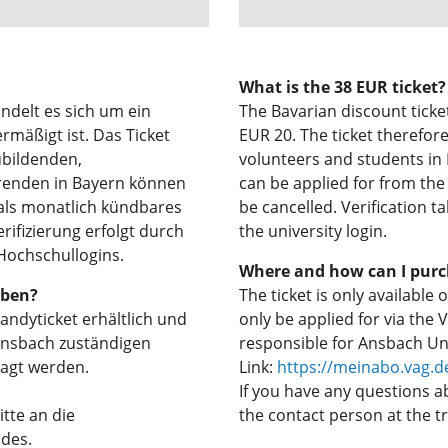
What is the 38 EUR ticket?
ndelt es sich um ein
The Bavarian discount ticke
rmäßigt ist. Das Ticket
EUR 20. The ticket therefore
ubildenden,
volunteers and students in B
erenden in Bayern können
can be applied for from the
 als monatlich kündbares
be cancelled. Verification t
ifizierung erfolgt durch
the university login.
 Hochschullogins.
Where and how can I purch
rben?
The ticket is only available
Handyticket erhältlich und
only be applied for via th
Ansbach zuständigen
responsible for Ansbach Uni
agt werden.
Link:
https://meinabo.vag.d
If you have any questions ab
tte an die
the contact person at the t
des.