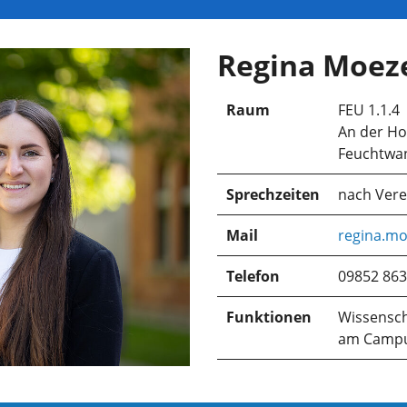
Regina Moez
Raum
FEU 1.1.4
An der Ho
Feuchtwa
Sprechzeiten
nach Ver
Mail
regina.mo
Telefon
09852 863
Funktionen
Wissensch
am Campu