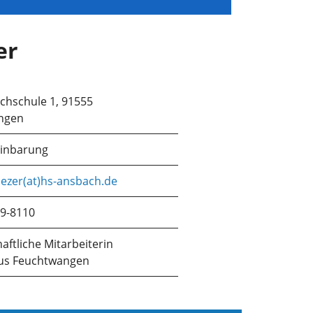
er
chschule 1, 91555
ngen
einbarung
ezer(at)hs-ansbach.de
9-8110
aftliche Mitarbeiterin
s Feuchtwangen