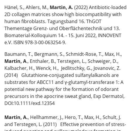
Hänel, S., Ahlers, M.,
Martin, A.
(2022) Antibiotic-loaded
2D collagen matrices show high biocompatibility with
human fibroblasts. Tagungsband 16. ThGOT
Thementage Grenz- und Oberflächentechnik und 13.
Biomaterial-Kolloquium 14. - 15. Juni 2022, INNOVENT
e.V. ISBN 978-3-00-063254-9.
Baumann, T., Bergmann, S., Schmidt-Rose, T., Max, H.,
Martin, A
., Enthaler, B., Terstegen, L., Schweiger, D.,
Kalbacher, H., Wenck, H., Jedlitschky, G., Jovanovic, Z.
(2014) Glutathione-conjugated sulfanylalkanols are
substrates for ABCC11 and γ-glutamyl-transferase 1: A
potential new pathway for the formation of odorant
precursors in the apocrine sweat gland, Exp Dermatol,
DOI:10.1111/exd.12354
Martin, A.
, Hellhammer, J., Hero, T., Max, H., Schult, J.
and Terstegen, L. (2011) Effective prevention of stress-