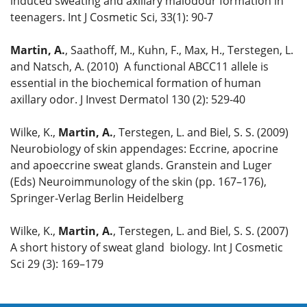
induced sweating and axillary malodour formation in
teenagers. Int J Cosmetic Sci, 33(1): 90-7
Martin, A.
, Saathoff, M., Kuhn, F., Max, H., Terstegen, L.
and Natsch, A. (2010) A functional ABCC11 allele is
essential in the biochemical formation of human
axillary odor. J Invest Dermatol 130 (2): 529-40
Wilke, K.,
Martin, A.
, Terstegen, L. and Biel, S. S. (2009)
Neurobiology of skin appendages: Eccrine, apocrine
and apoeccrine sweat glands. Granstein and Luger
(Eds) Neuroimmunology of the skin (pp. 167–176),
Springer-Verlag Berlin Heidelberg
Wilke, K.,
Martin, A.
, Terstegen, L. and Biel, S. S. (2007)
A short history of sweat gland biology. Int J Cosmetic
Sci 29 (3): 169–179