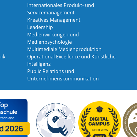
Internationales Produkt- und
Servicemanagement
Kreatives Management
Leadership
Medienwirkungen und
Medienpsychologie
Multimediale Medienproduktion
ik
Operational Excellence und Künstliche
Intelligenz
Public Relations und
Unternehmenskommunikation