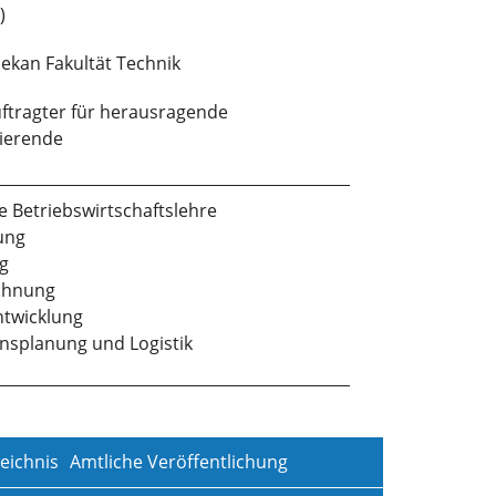
)
ekan Fakultät Technik
ftragter für herausragende
ierende
e Betriebswirtschaftslehre
ung
ng
chnung
twicklung
nsplanung und Logistik
eichnis
Amtliche Veröffentlichung