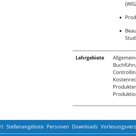
(WIG
Prod
Beau
Stud
Lehrgebiete
Allgemein
Buchführ
Controlli
Kostenre
Produkten
Produktio
rt
Stellenangebote
Personen
Downloads
Vorlesungsverz