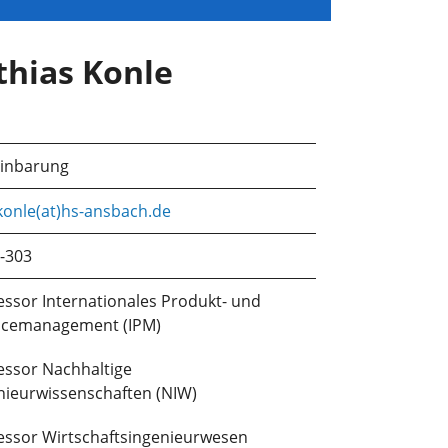
thias Konle
einbarung
konle(at)hs-ansbach.de
-303
essor Internationales Produkt- und
icemanagement (IPM)
essor Nachhaltige
nieurwissenschaften (NIW)
essor Wirtschaftsingenieurwesen