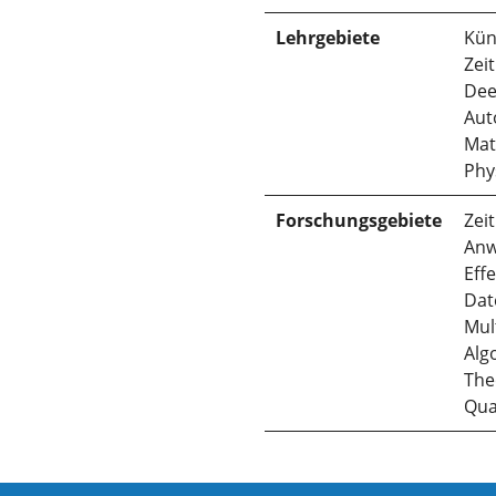
Lehrgebiete
Kün
Zei
Dee
Aut
Mat
Phys
Forschungsgebiete
Zei
An
Eff
Da
Mul
Alg
The
Qua