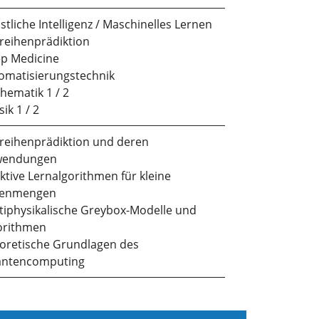
stliche Intelligenz / Maschinelles Lernen
treihenprädiktion
p Medicine
omatisierungstechnik
hematik 1 / 2
ik 1 / 2
treihenprädiktion und deren
wendungen
ektive Lernalgorithmen für kleine
tenmengen
tiphysikalische Greybox-Modelle und
orithmen
oretische Grundlagen des
ntencomputing