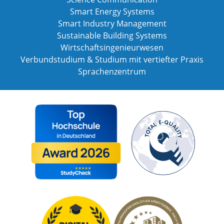
Smart Energy Systems
Smart Industry Management
Sustainable Building Systems
Wirtschaftsingenieurwesen
Verbundstudium & Studium mit vertiefter Praxis
Sprachenzentrum