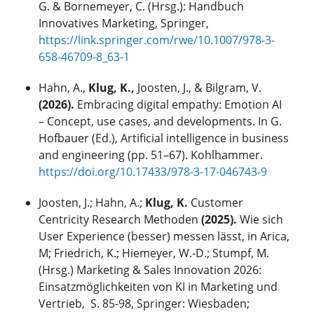
G. & Bornemeyer, C. (Hrsg.): Handbuch
Innovatives Marketing, Springer,
https://link.springer.com/rwe/10.1007/978-3-
658-46709-8_63-1
Hahn, A.,
Klug, K.,
Joosten, J., & Bilgram, V.
(2026).
Embracing digital empathy: Emotion AI
– Concept, use cases, and developments. In G.
Hofbauer (Ed.), Artificial intelligence in business
and engineering (pp. 51–67). Kohlhammer.
https://doi.org/10.17433/978-3-17-046743-9
Joosten, J.; Hahn, A.;
Klug, K.
Customer
Centricity Research Methoden
(2025).
Wie sich
User Experience (besser) messen lässt, in Arica,
M; Friedrich, K.; Hiemeyer, W.-D.; Stumpf, M.
(Hrsg.) Marketing & Sales Innovation 2026:
Einsatzmöglichkeiten von KI in Marketing und
Vertrieb, S. 85-98, Springer: Wiesbaden;