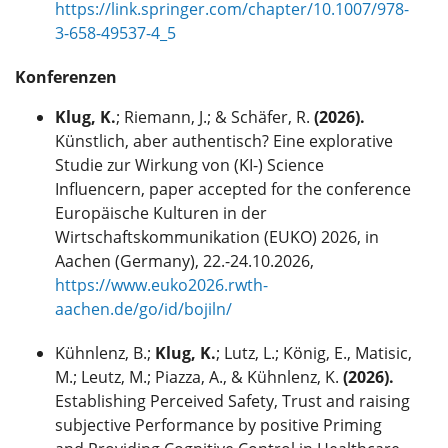
https://link.springer.com/chapter/10.1007/978-
3-658-49537-4_5
Konferenzen
Klug, K.
; Riemann, J.; & Schäfer, R.
(2026).
Künstlich, aber authentisch? Eine explorative
Studie zur Wirkung von (KI-) Science
Influencern, paper accepted for the conference
Europäische Kulturen in der
Wirtschaftskommunikation (EUKO) 2026, in
Aachen (Germany), 22.-24.10.2026,
https://www.euko2026.rwth-
aachen.de/go/id/bojiln/
Kühnlenz, B.;
Klug, K.
; Lutz, L.; König, E., Matisic,
M.; Leutz, M.; Piazza, A., & Kühnlenz, K.
(2026).
Establishing Perceived Safety, Trust and raising
subjective Performance by positive Priming