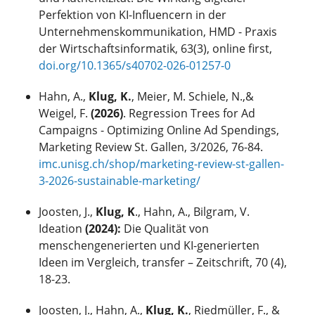
Perfektion von KI-Influencern in der
Unternehmenskommunikation, HMD - Praxis
der Wirtschaftsinformatik, 63(3), online first,
doi.org/10.1365/s40702-026-01257-0
Hahn, A.,
Klug, K.
,
Meier, M. Schiele, N.,&
Weigel, F.
(2026)
. Regression Trees for Ad
Campaigns - Optimizing Online Ad Spendings,
Marketing Review St. Gallen, 3/2026, 76-84.
imc.unisg.ch/shop/marketing-review-st-gallen-
3-2026-sustainable-marketing/
Joosten, J.,
Klug, K
.,
Hahn, A., Bilgram, V.
Ideation
(2024):
Die Qualität von
menschengenerierten und KI-generierten
Ideen im Vergleich, transfer – Zeitschrift, 70 (4),
18-23.
Joosten, J., Hahn, A.,
Klug, K.
,
Riedmüller, F., &