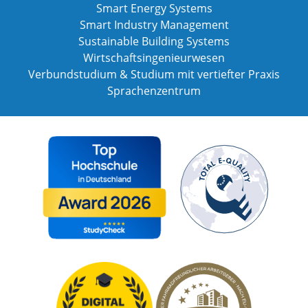
Smart Energy Systems
Smart Industry Management
Sustainable Building Systems
Wirtschaftsingenieurwesen
Verbundstudium & Studium mit vertiefter Praxis
Sprachenzentrum