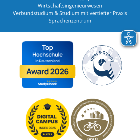
Wirtschaftsingenieurwesen
Verbundstudium & Studium mit vertiefter Praxis
Sprachenzentrum