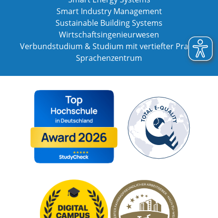
Smart Industry Management
Sustainable Building Systems
Wirtschaftsingenieurwesen
Verbundstudium & Studium mit vertiefter Praxis
Sprachenzentrum