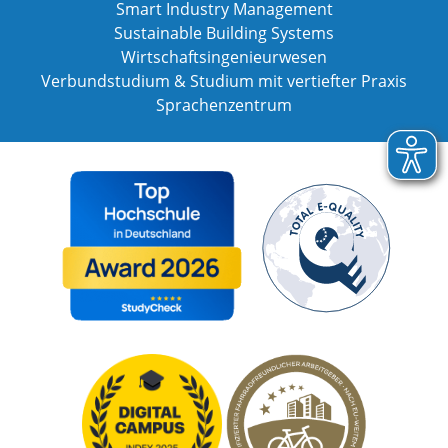
Smart Industry Management
Sustainable Building Systems
Wirtschaftsingenieurwesen
Verbundstudium & Studium mit vertiefter Praxis
Sprachenzentrum