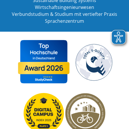
Sustainable Building Systems
Wirtschaftsingenieurwesen
Verbundstudium & Studium mit vertiefter Praxis
Sprachenzentrum