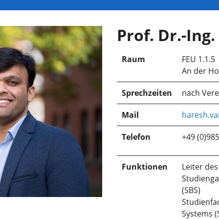
Prof. Dr.-Ing
Raum
FEU 1.1.5
An der Ho
Sprechzeiten
nach Ver
Mail
haresh.va
Telefon
+49 (0)98
Funktionen
Leiter d
Studienga
(SBS)
Studienfa
Systems (