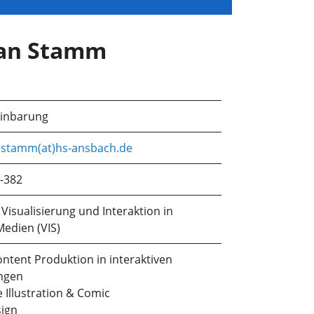
ian Stamm
einbarung
.stamm(at)hs-ansbach.de
-382
Visualisierung und Interaktion in
Medien (VIS)
ontent Produktion in interaktiven
ngen
e Illustration & Comic
ign