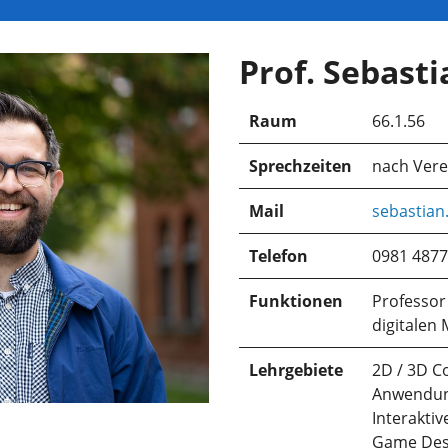
Prof. Sebast
Raum
66.1.56
Sprechzeiten
nach Ver
Mail
sebastian
Telefon
0981 4877
Funktionen
Professor 
digitalen 
Lehrgebiete
2D / 3D C
Anwendu
Interaktiv
Game Des