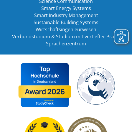
Science Communication
Smart Energy Systems
Smart Industry Management
Sustainable Building Systems
Wirtschaftsingenieurwesen
Verbundstudium & Studium mit vertiefter Praxis
Sprachenzentrum