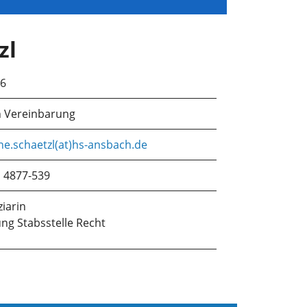
zl
.6
 Vereinbarung
ane.schaetzl(at)hs-ansbach.de
 4877-539
ziarin
ung Stabsstelle Recht