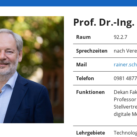
Prof. Dr.-Ing
Raum
92.2.7
Sprechzeiten
nach Ver
Mail
rainer.sc
Telefon
0981 4877
Funktionen
Dekan Fak
Professo
Stellvertr
digitale M
Lehrgebiete
Technolog