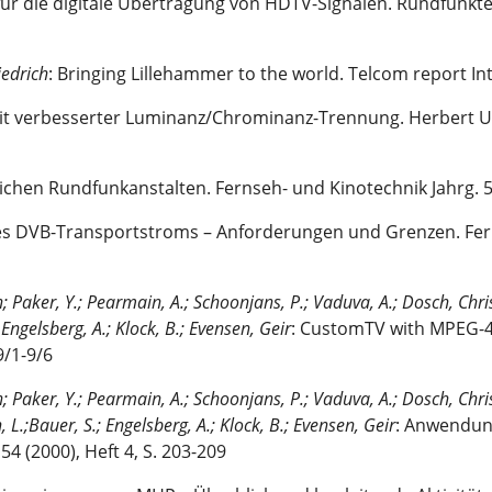
 für die digitale Übertragung von HDTV-Signalen. Rundfunktec
iedrich
: Bringing Lillehammer to the world. Telcom report Int
it verbesserter Luminanz/Chrominanz-Trennung. Herbert Ut
lichen Rundfunkanstalten. Fernseh- und Kinotechnik Jahrg. 51
es DVB-Transportstroms – Anforderungen und Grenzen. Fer
 Paker, Y.; Pearmain, A.; Schoonjans, P.; Vaduva, A.; Dosch, Chri
 Engelsberg, A.; Klock, B.; Evensen, Geir
: CustomTV with MPEG-4
9/1-9/6
 Paker, Y.; Pearmain, A.; Schoonjans, P.; Vaduva, A.; Dosch, Chri
, L.;Bauer, S.; Engelsberg, A.; Klock, B.; Evensen, Geir
: Anwendun
4 (2000), Heft 4, S. 203-209