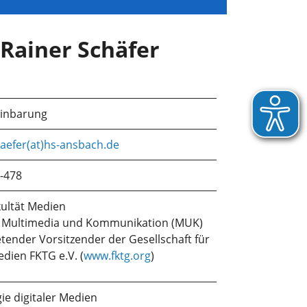
. Rainer Schäfer
einbarung
haefer(at)hs-ansbach.de
-478
ultät Medien
r Multimedia und Kommunikation (MUK)
etender Vorsitzender der Gesellschaft für
edien FKTG e.V. (
www.fktg.org
)
ie digitaler Medien