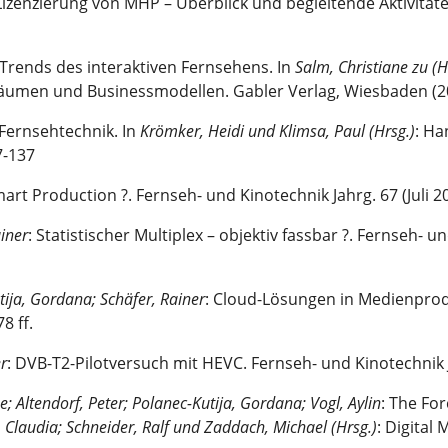
izenzierung von MHP – Überblick und begleitende Aktivitäte
Trends des interaktiven Fernsehens. In
Salm,
Christiane zu (H
äumen und Businessmodellen. Gabler Verlag, Wiesbaden (20
 Fernsehtechnik. In
Krömker, Heidi und Klimsa, Paul (Hrsg.)
: Ha
7-137
t Production ?. Fernseh- und Kinotechnik Jahrg. 67 (Juli 201
iner
: Statistischer Multiplex – objektiv fassbar ?. Fernseh- un
tija, Gordana;
Schäfer, Rainer
: Cloud-Lösungen in Medienpro
8 ff.
r
: DVB-T2-Pilotversuch mit HEVC. Fernseh- und Kinotechnik Jah
e; Altendorf, Peter; Polanec-Kutija, Gordana; Vogl, Aylin
: The Fo
 Claudia; Schneider, Ralf und Zaddach, Michael (Hrsg.)
: Digital