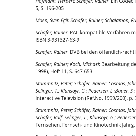
Hofmann, Herbert; Schäfer, Rainer
: Ein Codec
5, S. 196‑205
Moen, Sven Egil; Schäfer, Rainer; Schalamon, Fr
Schäfer, Rainer
: PAL-kompatible Verfahren m
ISBN 3-931327-63-9
Schäfer, Rainer
: DVB bei den öffentlich-recht
Schäfer, Rainer; Koch, Michael
: Bearbeitung d
1998), Heft 11, S. 647-653
Stammnitz, Peter; Schäfer, Rainer; Cosmas, John;
Selinger, T.; Klunsoyr, G.; Pedersen, L.;Bauer, S.;
Interactive Television (Ref.No. 1999/200), p. 
Stammnitz, Peter; Schäfer, Rainer; Cosmas, John;
Schäfer, Ralf; Selinger, T.; Klunsoyr, G.; Pedersen
Fernsehen. Fernseh- und Kinotechnik Jahrg. 5