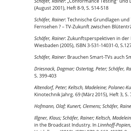
Schäfer, Rainer
: „Conformance Testing“ und L
(August 2001), Heft 8-9, S. 514-518
Schäfer, Rainer
: Technische Grundlagen und 
Fernsehen ? – TV-Zukunft zwischen Blütentr
Schäfer, Rainer
: Zukunftsperspektiven in der
Wiesbaden (2005), ISBN 3-531-14031-0, S.12
Schäfer, Rainer
: Brauchen Smart-TVs auch Smar
Driesnack, Dagmar; Ostertag, Peter;
Schäfer, Ra
S. 399-403
Altendorf, Peter; Keltsch, Madeleine; Polanec-Ku
Kinotechnik Jahrg. 69 (März 2015), Heft 3, S. 7
Hofmann, Olaf; Kunert, Clemens;
Schäfer, Raine
Illgner, Klaus;
Schäfer, Rainer; Keltsch, Madelein
in the Broadcast Industry. In
Linnhoff-Popien,