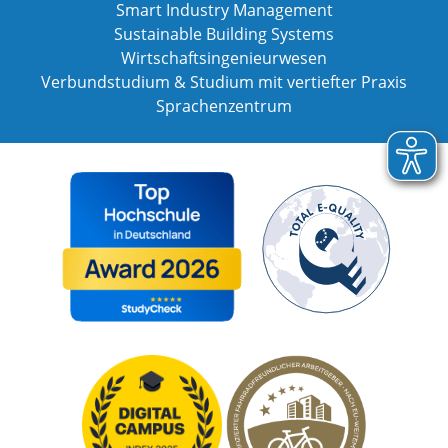
Smart Industry Management
Sustainable Building Systems
Wirtschaftsingenieurwesen
Verbundstudium & Studium mit vertiefter Praxis
Sprachenzentrum