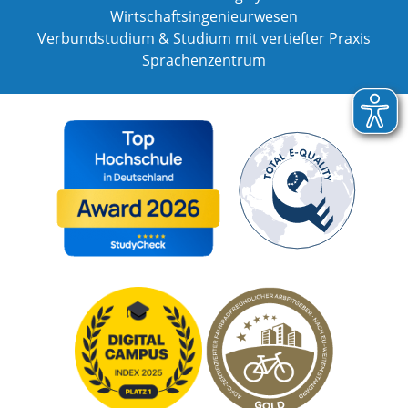
Wirtschaftsingenieurwesen
Verbundstudium & Studium mit vertiefter Praxis
Sprachenzentrum