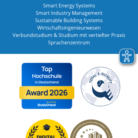
Smart Energy Systems
Smart Industry Management
Sustainable Building Systems
Wirtschaftsingenieurwesen
Verbundstudium & Studium mit vertiefter Praxis
Sprachenzentrum