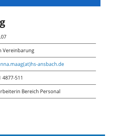
g
.07
h Vereinbarung
anna.maag(at)hs-ansbach.de
1 4877-511
rbeiterin Bereich Personal