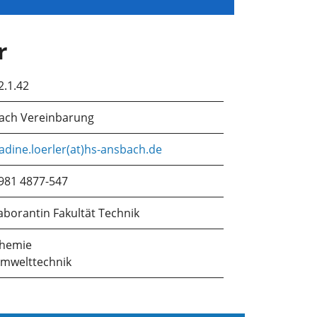
r
2.1.42
ach Vereinbarung
adine.loerler(at)hs-ansbach.de
981 4877-547
aborantin Fakultät Technik
hemie
mwelttechnik