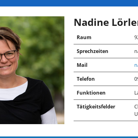
Nadine Lörle
Raum
9
Sprechzeiten
n
Mail
n
Telefon
0
Funktionen
L
Tätigkeitsfelder
C
U