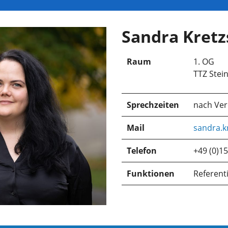
Sandra Kret
Raum
1. OG
TTZ Stei
Sprechzeiten
nach Ve
Mail
sandra.k
Telefon
+49 (0)1
Funktionen
Referent