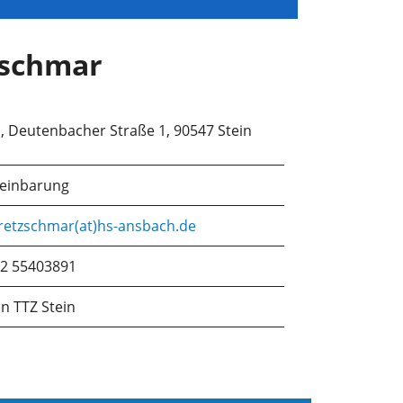
zschmar
n, Deutenbacher Straße 1, 90547 Stein
reinbarung
retzschmar(at)hs-ansbach.de
52 55403891
in TTZ Stein