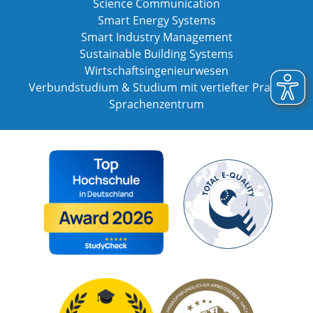
Science Communication
Smart Energy Systems
Smart Industry Management
Sustainable Building Systems
Wirtschaftsingenieurwesen
Verbundstudium & Studium mit vertiefter Praxis
Sprachenzentrum