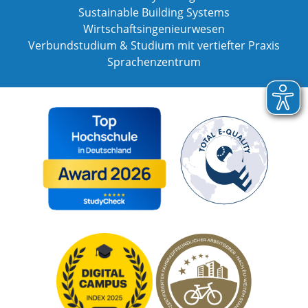
Sustainable Building Systems
Wirtschaftsingenieurwesen
Verbundstudium & Studium mit vertiefter Praxis
Sprachenzentrum